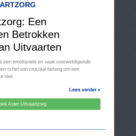
AARTZORG
tzorg: Een
 en Betrokken
an Uitvaarten
 is een emotionele en vaak overweldigende
jden is het van cruciaal belang om een
e niet
Lees verder »
ek Aster Uitvaartzorg