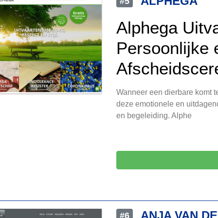
ALPHEGA
#5
Alphega Uitva
Persoonlijke 
Afscheidsce
Wanneer een dierbare komt te o
deze emotionele en uitdagen
en begeleiding. Alphe
ANJA VAN D
#6