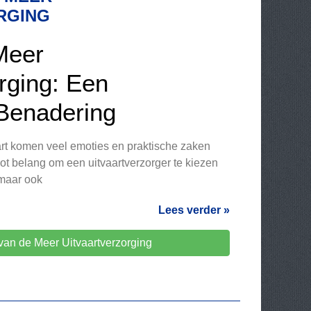
RGING
Meer
rging: Een
 Benadering
aart komen veel emoties en praktische zaken
oot belang om een uitvaartverzorger te kiezen
 maar ook
Lees verder »
van de Meer Uitvaartverzorging