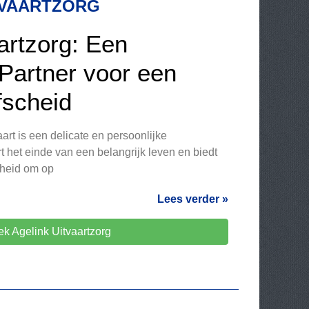
TVAARTZORG
artzorg: Een
Partner voor een
fscheid
art is een delicate en persoonlijke
 het einde van een belangrijk leven en biedt
heid om op
Lees verder »
k Agelink Uitvaartzorg