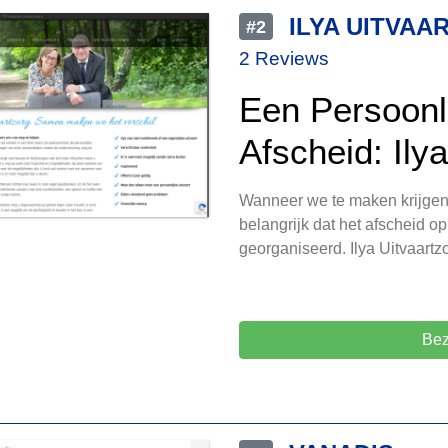
ILYA UITVA
#2
2 Reviews
Een Persoonl
Afscheid: Ily
Wanneer we te maken krijgen m
belangrijk dat het afscheid o
georganiseerd. Ilya Uitvaartzo
Bez