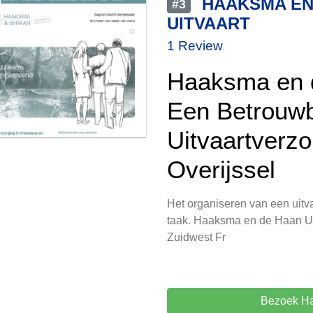
HAAKSMA EN
#3
UITVAART
1 Review
Haaksma en d
Een Betrouw
Uitvaartverzo
Overijssel
Het organiseren van een uitv
taak. Haaksma en de Haan Uit
Zuidwest Fr
Bezoek Ha