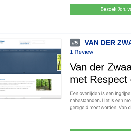
Bezoek Joh. va
VAN DER ZW
#5
1 Review
Van der Zwaa
met Respect e
Een overlijden is een ingrijp
nabestaanden. Het is een mo
geregeld moet worden. Van d