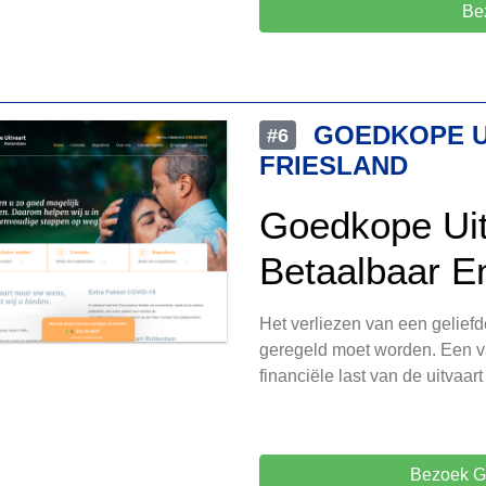
Be
GOEDKOPE U
#6
FRIESLAND
Goedkope Uit
Betaalbaar E
Het verliezen van een geliefd
geregeld moet worden. Een va
financiële last van de uitvaart 
Bezoek Go