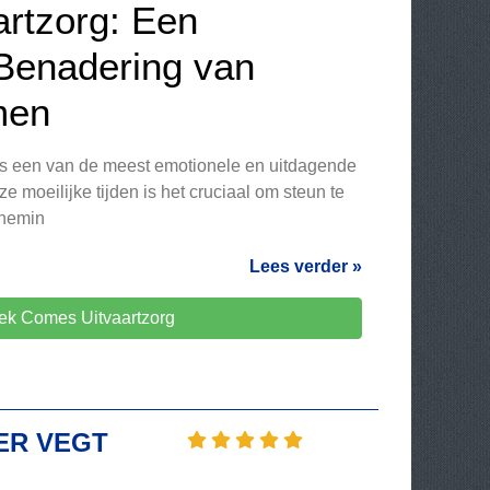
rtzorg: Een
 Benadering van
men
 is een van de meest emotionele en uitdagende
e moeilijke tijden is het cruciaal om steun te
rnemin
Lees verder »
ek Comes Uitvaartzorg
ER VEGT