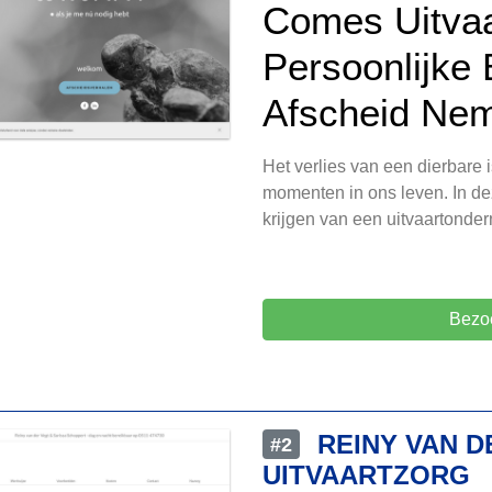
Comes Uitvaa
Persoonlijke
Afscheid Ne
Het verlies van een dierbare
momenten in ons leven. In dez
krijgen van een uitvaartonde
Bezo
REINY VAN D
#2
UITVAARTZORG