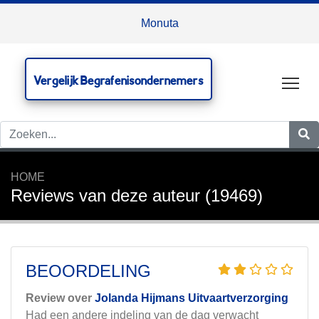
Monuta
Vergelijk Begrafenisondernemers
Tog
HOME
Reviews van deze auteur (19469)
BEOORDELING
Review over
Jolanda Hijmans Uitvaartverzorging
Had een andere indeling van de dag verwacht