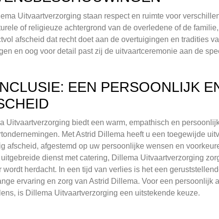
llema Uitvaartverzorging staan respect en ruimte voor verschi
turele of religieuze achtergrond van de overledene of de familie, 
tvol afscheid dat recht doet aan de overtuigingen en tradities 
en en oog voor detail past zij de uitvaartceremonie aan de spe
NCLUSIE: EEN PERSOONLIJK 
SCHEID
a Uitvaartverzorging biedt een warm, empathisch en persoonlijk 
rtondernemingen. Met Astrid Dillema heeft u een toegewijde uitv
g afscheid, afgestemd op uw persoonlijke wensen en voorkeur
 uitgebreide dienst met catering, Dillema Uitvaartverzorging z
 wordt herdacht. In een tijd van verlies is het een geruststell
ange ervaring en zorg van Astrid Dillema. Voor een persoonlijk 
ens, is Dillema Uitvaartverzorging een uitstekende keuze.