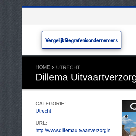
Vergelijk Begrafenisondernemers
HOME
UTRECHT
Dillema Uitvaartverzor
CATEGORIE:
Utrecht
URL:
http://www.dillemauitvaartverzorgin