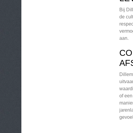
Bij Di
de cul
respec
vermog
aan.
CO
AF
Dillem
uitvaa
waardi
of een
manier
jarenl
gevoel