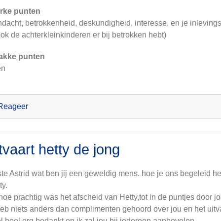
rke punten
dacht, betrokkenheid, deskundigheid, interesse, en je inleving
ook de achterkleinkinderen er bij betrokken hebt)
akke punten
en
Reageer
tvaart hetty de jong
te Astrid wat ben jij een geweldig mens. hoe je ons begeleid h
ty.
hoe prachtig was het afscheid van Hetty,tot in de puntjes door j
heb niets anders dan complimenten gehoord over jou en het uit
l heel erg bedankt en ik zal jou bij iedereen aanbevelen.