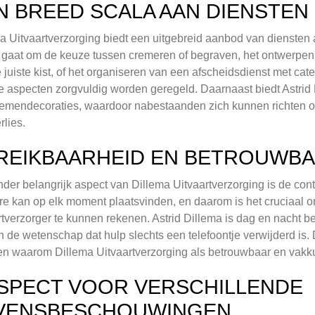
N BREED SCALA AAN DIENSTEN
a Uitvaartverzorging biedt een uitgebreid aanbod van diensten 
 gaat om de keuze tussen cremeren of begraven, het ontwerpen 
 juiste kist, of het organiseren van een afscheidsdienst met cate
le aspecten zorgvuldig worden geregeld. Daarnaast biedt Astrid
emendecoraties, waardoor nabestaanden zich kunnen richten o
rlies.
REIKBAARHEID EN BETROUWBA
der belangrijk aspect van Dillema Uitvaartverzorging is de con
re kan op elk moment plaatsvinden, en daarom is het cruciaa
rtverzorger te kunnen rekenen. Astrid Dillema is dag en nacht
in de wetenschap dat hulp slechts een telefoontje verwijderd is
n waarom Dillema Uitvaartverzorging als betrouwbaar en vakku
SPECT VOOR VERSCHILLENDE
VENSBESCHOUWINGEN