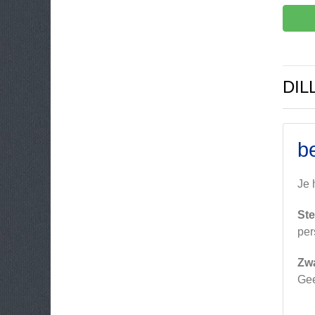
DIL
b
Je 
Ste
per
Zw
Ge