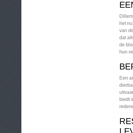
EE
Dillem
het nu
van de
dat al
de blo
hun ve
BE
Een an
dierba
uitvaa
biedt 
redene
RE
LE