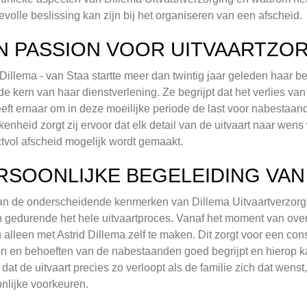
volle beslissing kan zijn bij het organiseren van een afscheid.
N PASSION VOOR UITVAARTZO
 Dillema - van Staa startte meer dan twintig jaar geleden haar bed
de kern van haar dienstverlening. Ze begrijpt dat het verlies va
eeft ernaar om in deze moeilijke periode de last voor nabestaand
kenheid zorgt zij ervoor dat elk detail van de uitvaart naar we
tvol afscheid mogelijk wordt gemaakt.
RSOONLIJKE BEGELEIDING VAN 
n de onderscheidende kenmerken van Dillema Uitvaartverzorging
 gedurende het hele uitvaartproces. Vanaf het moment van overl
u alleen met Astrid Dillema zelf te maken. Dit zorgt voor een c
 en behoeften van de nabestaanden goed begrijpt en hierop ka
 dat de uitvaart precies zo verloopt als de familie zich dat wenst
nlijke voorkeuren.