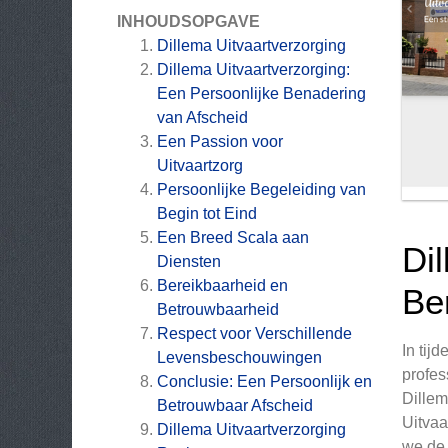
INHOUDSOPGAVE
Dillema Uitvaartverzorging
Dillema Uitvaartverzorging:
Een Persoonlijke Benadering
van Afscheid
Een Passion voor
Uitvaartzorg
Persoonlijke Begeleiding van
Begin tot Eind
Een Breed Scala aan
Di
Diensten
Bereikbaarheid en
Be
Betrouwbaarheid
Respect voor Verschillende
In tij
Levensbeschouwingen
profes
Conclusie: Een Persoonlijk en
Dillem
Betrouwbaar Afscheid
Uitvaa
Dillema Uitvaartverzorging
we de 