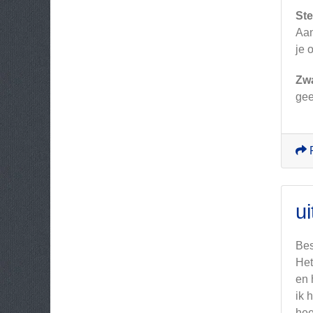
Ste
Aan
je 
Zw
ge
ui
Bes
Het
en 
ik 
hee