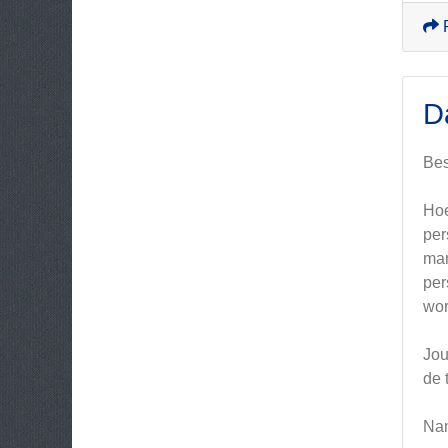
D
Bes
Hoe
per
man
per
wor
Jou
de 
Nam