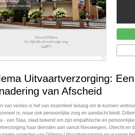
llema Uitvaartverzorging: Een
nadering van Afscheid
den van verlies is het van essentieel belang om te kunnen vertro
sioneel is, maar ook persoonlijke zorg en aandacht biedt. Dillem
a - van Staa, staat bekend om zijn empathische en persoonlijk
rtverzorging haar diensten aan vanuit Nieuwegein, Utrecht en de
unieke aspecten van Dillema Uitvaartverzorging en waarom het