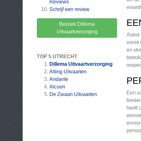
Reviews
waarde
Schrijf een review
EE
Bezoek Dillema
Uitvaartverzorging
Astrid
vormt 
en str
TOP 5 UTRECHT
betrok
Dillema Uitvaartverzorging
respec
Alting Uitvaarten
PE
Andante
Alcuon
Een va
De Zwaan Uitvaarten
bieden
heeft 
wensen
ervoor
persoo