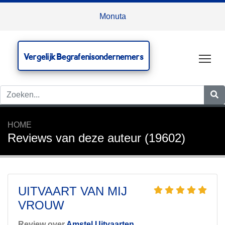
Monuta
Vergelijk Begrafenisondernemers
Tog
HOME
Reviews van deze auteur (19602)
UITVAART VAN MIJ
VROUW
Review over
Amstel Uitvaarten