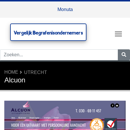
Monuta
Vergelijk Begrafenisondernemers
Tog
HOME
UTRECHT
Alcuon